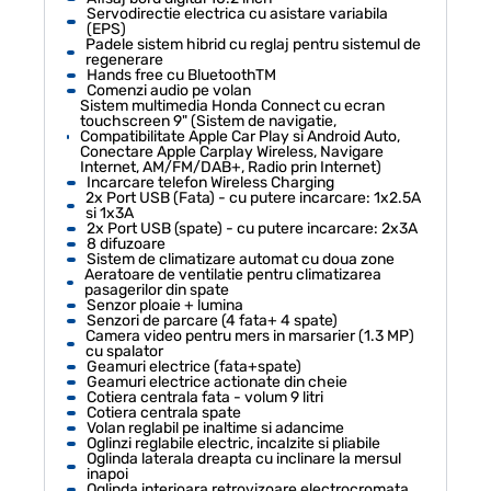
Servodirectie electrica cu asistare variabila
(EPS)
Padele sistem hibrid cu reglaj pentru sistemul de
regenerare
Hands free cu BluetoothTM
Comenzi audio pe volan
Sistem multimedia Honda Connect cu ecran
touchscreen 9" (Sistem de navigatie,
Compatibilitate Apple Car Play si Android Auto,
Conectare Apple Carplay Wireless, Navigare
Internet, AM/FM/DAB+, Radio prin Internet)
Incarcare telefon Wireless Charging
2x Port USB (Fata) - cu putere incarcare: 1x2.5A
si 1x3A
2x Port USB (spate) - cu putere incarcare: 2x3A
8 difuzoare
Sistem de climatizare automat cu doua zone
Aeratoare de ventilatie pentru climatizarea
pasagerilor din spate
Senzor ploaie + lumina
Senzori de parcare (4 fata+ 4 spate)
Camera video pentru mers in marsarier (1.3 MP)
cu spalator
Geamuri electrice (fata+spate)
Geamuri electrice actionate din cheie
Cotiera centrala fata - volum 9 litri
Cotiera centrala spate
Volan reglabil pe inaltime si adancime
Oglinzi reglabile electric, incalzite si pliabile
Oglinda laterala dreapta cu inclinare la mersul
inapoi
Oglinda interioara retrovizoare electrocromata