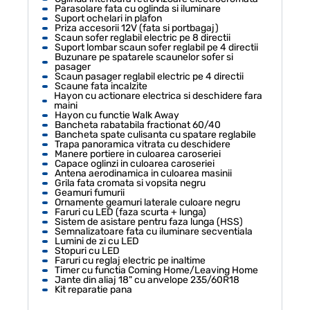
Parasolare fata cu oglinda si iluminare
Suport ochelari in plafon
Priza accesorii 12V (fata si portbagaj)
Scaun sofer reglabil electric pe 8 directii
Suport lombar scaun sofer reglabil pe 4 directii
Buzunare pe spatarele scaunelor sofer si
pasager
Scaun pasager reglabil electric pe 4 directii
Scaune fata incalzite
Hayon cu actionare electrica si deschidere fara
maini
Hayon cu functie Walk Away
Bancheta rabatabila fractionat 60/40
Bancheta spate culisanta cu spatare reglabile
Trapa panoramica vitrata cu deschidere
Manere portiere in culoarea caroseriei
Capace oglinzi in culoarea caroseriei
Antena aerodinamica in culoarea masinii
Grila fata cromata si vopsita negru
Geamuri fumurii
Ornamente geamuri laterale culoare negru
Faruri cu LED (faza scurta + lunga)
Sistem de asistare pentru faza lunga (HSS)
Semnalizatoare fata cu iluminare secventiala
Lumini de zi cu LED
Stopuri cu LED
Faruri cu reglaj electric pe inaltime
Timer cu functia Coming Home/Leaving Home
Jante din aliaj 18" cu anvelope 235/60R18
Kit reparatie pana