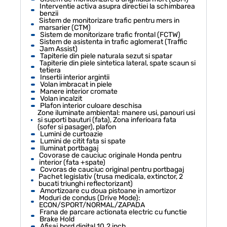
Interventie activa asupra directiei la schimbarea
benzii
Sistem de monitorizare trafic pentru mers in
marsarier (CTM)
Sistem de monitorizare trafic frontal (FCTW)
Sistem de asistenta in trafic aglomerat (Traffic
Jam Assist)
Tapiterie din piele naturala sezut si spatar
Tapiterie din piele sintetica lateral, spate scaun si
tetiera
Insertii interior argintii
Volan imbracat in piele
Manere interior cromate
Volan incalzit
Plafon interior culoare deschisa
Zone iluminate ambiental: manere usi, panouri usi
si suporti bauturi (fata), Zona inferioara fata
(sofer si pasager), plafon
Lumini de curtoazie
Lumini de citit fata si spate
Iluminat portbagaj
Covorase de cauciuc originale Honda pentru
interior (fata +spate)
Covoras de cauciuc original pentru portbagaj
Pachet legislativ (trusa medicala, extinctor, 2
bucati triunghi reflectorizant)
Amortizoare cu doua pistoane in amortizor
Moduri de condus (Drive Mode):
ECON/SPORT/NORMAL/ZAPADA
Frana de parcare actionata electric cu functie
Brake Hold
Afisaj bord digital 10.2 inch