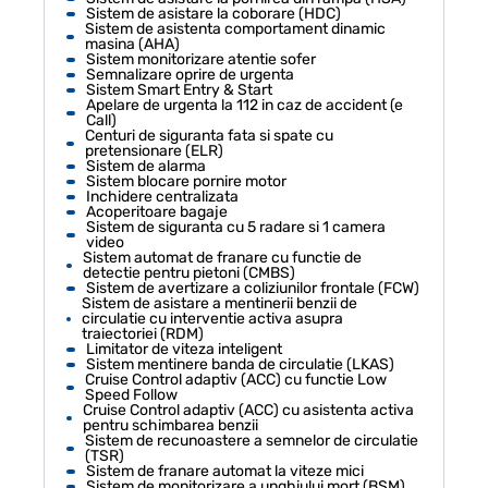
Sistem de asistare la coborare (HDC)
Sistem de asistenta comportament dinamic
masina (AHA)
Sistem monitorizare atentie sofer
Semnalizare oprire de urgenta
Sistem Smart Entry & Start
Apelare de urgenta la 112 in caz de accident (e
Call)
Centuri de siguranta fata si spate cu
pretensionare (ELR)
Sistem de alarma
Sistem blocare pornire motor
Inchidere centralizata
Acoperitoare bagaje
Sistem de siguranta cu 5 radare si 1 camera
video
Sistem automat de franare cu functie de
detectie pentru pietoni (CMBS)
Sistem de avertizare a coliziunilor frontale (FCW)
Sistem de asistare a mentinerii benzii de
circulatie cu interventie activa asupra
traiectoriei (RDM)
Limitator de viteza inteligent
Sistem mentinere banda de circulatie (LKAS)
Cruise Control adaptiv (ACC) cu functie Low
Speed Follow
Cruise Control adaptiv (ACC) cu asistenta activa
pentru schimbarea benzii
Sistem de recunoastere a semnelor de circulatie
(TSR)
Sistem de franare automat la viteze mici
Sistem de monitorizare a unghiului mort (BSM)