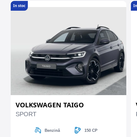
In stoc
In
VOLKSWAGEN TAIGO
SPORT
Benzină
150 CP