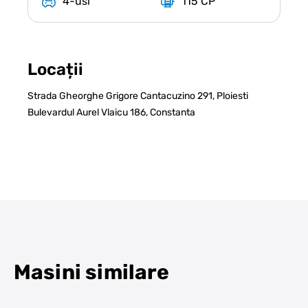
4-usi
115 CP
Locații
Strada Gheorghe Grigore Cantacuzino 291, Ploiesti
Bulevardul Aurel Vlaicu 186, Constanta
Masini similare