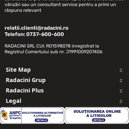
vânzări sau un consultant service pentru a primi un
răspuns relevant
relatii.clienti@radacini.ro
Telefon: 0737-600-600
RADACINI SRL CUI: RO1598078 inregistrat la
Registrul Comertului sub nr. J1991009207406
Site Map
Auto Noi
Radacini Grup
Auto Rulate
Despre Noi
Oferte Auto Noi
Radacini Plus
About Us
Oferte Auto Rulate
Ce este Radacini Plus?
Timeline
Legal
Service Auto
Dashboard
Cariera
Avantaje
Termeni si Conditii
Servicii Masina Ta
Grup
Date personale
Servicii Aditionale
Contact
Politica de cookie
Piese
Protectia mediului