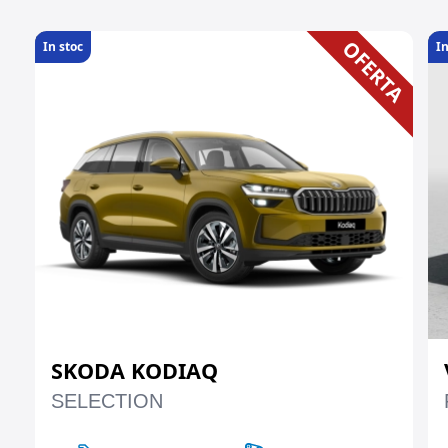
OFERTA
In stoc
In
SKODA KODIAQ
SELECTION