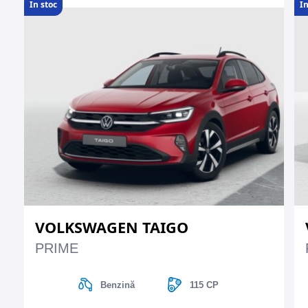
In stoc
In
VOLKSWAGEN TAIGO
PRIME
Benzină
115 CP