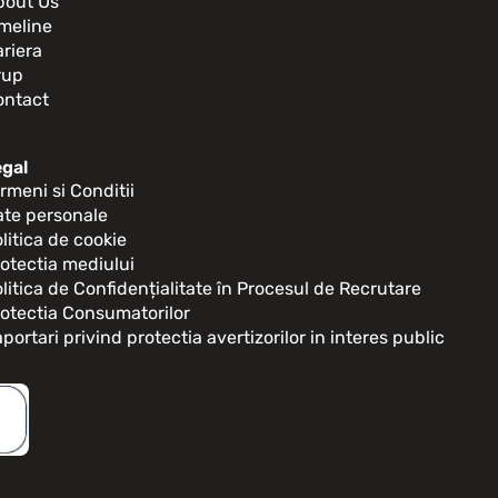
bout Us
meline
riera
rup
ontact
egal
rmeni si Conditii
ate personale
litica de cookie
otectia mediului
litica de Confidențialitate în Procesul de Recrutare
otectia Consumatorilor
portari privind protectia avertizorilor in interes public