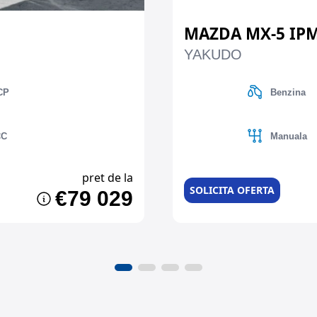
MAZDA MX-5 IPM
YAKUDO
CP
Benzina
CC
Manuala
pret de la
SOLICITA OFERTA
€79 029