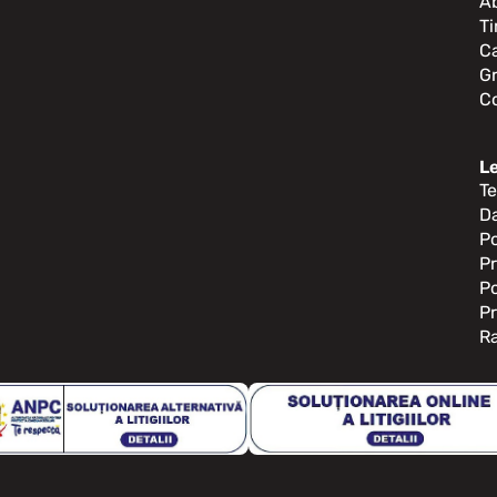
A
Ti
Ca
G
C
L
Te
D
Po
Pr
Po
Pr
Ra