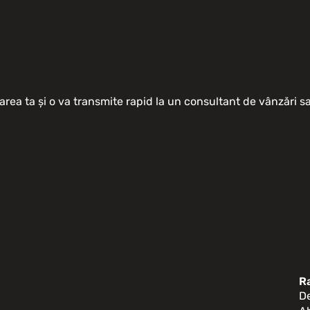
area ta și o va transmite rapid la un consultant de vânzări 
o
R
D