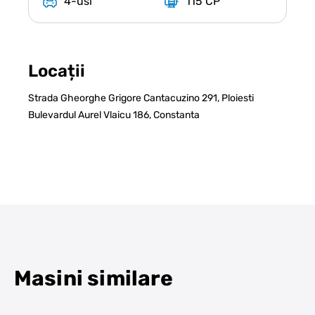
4-usi
115 CP
Locații
Strada Gheorghe Grigore Cantacuzino 291, Ploiesti
Bulevardul Aurel Vlaicu 186, Constanta
Masini similare