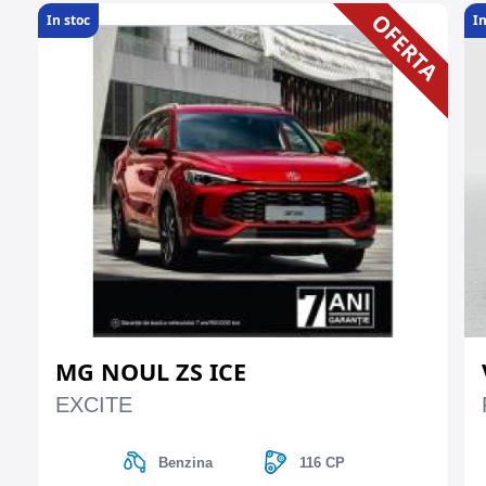
OFERTA
In stoc
In
MG NOUL ZS ICE
EXCITE
Benzina
116 CP