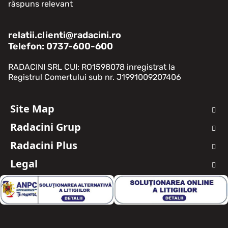
răspuns relevant
relatii.clienti@radacini.ro
Telefon: 0737-600-600
RADACINI SRL CUI: RO1598078 inregistrat la
Registrul Comertului sub nr. J1991009207406
Site Map
Auto Noi
Radacini Grup
Auto Rulate
Despre Noi
Oferte Auto Noi
Radacini Plus
About Us
Oferte Auto Rulate
Ce este Radacini Plus?
Timeline
Legal
Service Auto
Dashboard
Cariera
Avantaje
Termeni si Conditii
Servicii Masina Ta
Grup
Date personale
Servicii Aditionale
Contact
Politica de cookie
Piese
Protectia mediului
Politica de Confidențialitate în Procesul de Recrutare
Protectia Consumatorilor