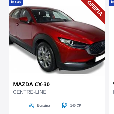
OFERTA
In stoc
In
MAZDA CX-30
CENTRE-LINE
Benzina
140 CP