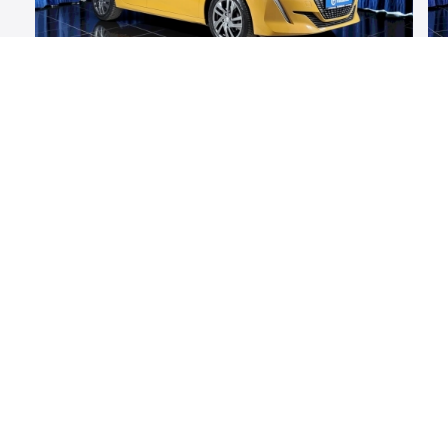
PEUGEOT 208
2021
36.918 км
Benzina
75 CP
Manuala
1.2 CC
TVA Inclus
€10 950
SOLICITA OFERTA