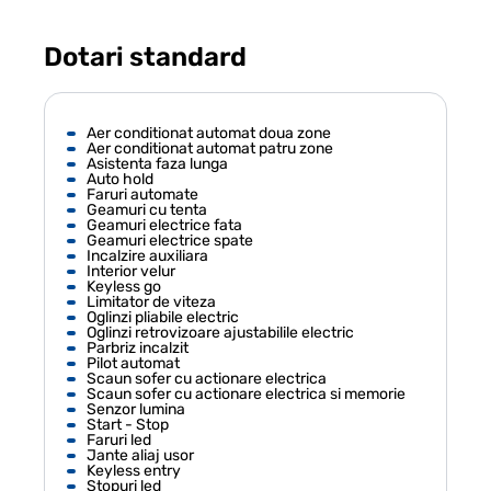
Dotari standard
Aer conditionat automat doua zone
Aer conditionat automat patru zone
Asistenta faza lunga
Auto hold
Faruri automate
Geamuri cu tenta
Geamuri electrice fata
Geamuri electrice spate
Incalzire auxiliara
Interior velur
Keyless go
Limitator de viteza
Oglinzi pliabile electric
Oglinzi retrovizoare ajustabilile electric
Parbriz incalzit
Pilot automat
Scaun sofer cu actionare electrica
Scaun sofer cu actionare electrica si memorie
Senzor lumina
Start - Stop
Faruri led
Jante aliaj usor
Keyless entry
Stopuri led