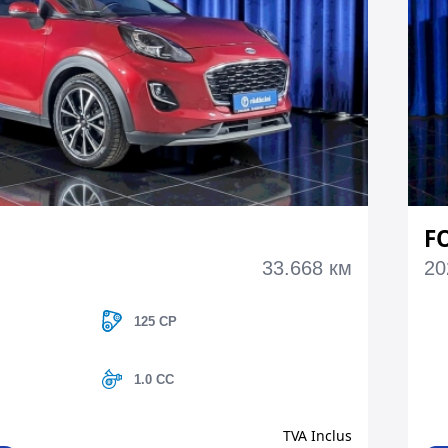
F
33.668 км
20
125 CP
1.0 CC
TVA Inclus