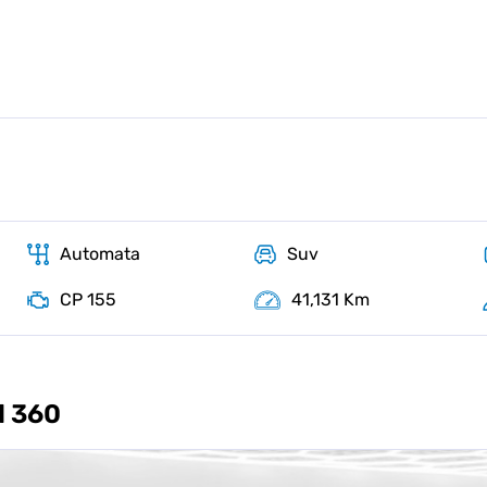
Automata
Suv
CP 155
41,131 Km
d 360