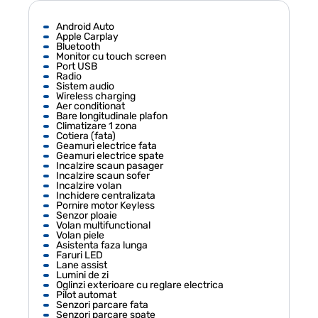
Android Auto
Apple Carplay
Bluetooth
Monitor cu touch screen
Port USB
Radio
Sistem audio
Wireless charging
Aer conditionat
Bare longitudinale plafon
Climatizare 1 zona
Cotiera (fata)
Geamuri electrice fata
Geamuri electrice spate
Incalzire scaun pasager
Incalzire scaun sofer
Incalzire volan
Inchidere centralizata
Pornire motor Keyless
Senzor ploaie
Volan multifunctional
Volan piele
Asistenta faza lunga
Faruri LED
Lane assist
Lumini de zi
Oglinzi exterioare cu reglare electrica
Pilot automat
Senzori parcare fata
Senzori parcare spate