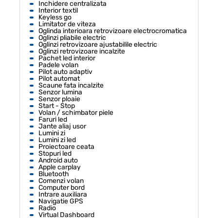
Inchidere centralizata
Interior textil
Keyless go
Limitator de viteza
Oglinda interioara retrovizoare electrocromatica
Oglinzi pliabile electric
Oglinzi retrovizoare ajustabilile electric
Oglinzi retrovizoare incalzite
Pachet led interior
Padele volan
Pilot auto adaptiv
Pilot automat
Scaune fata incalzite
Senzor lumina
Senzor ploaie
Start - Stop
Volan / schimbator piele
Faruri led
Jante aliaj usor
Lumini zi
Lumini zi led
Proiectoare ceata
Stopuri led
Android auto
Apple carplay
Bluetooth
Comenzi volan
Computer bord
Intrare auxiliara
Navigatie GPS
Radio
Virtual Dashboard