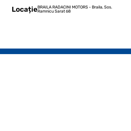
BRAILA RADACINI MOTORS - Braila, Sos.
Locație
Ramnicu Sarat 68
Newsletter Radacini
Aboneaza-te la newsletterul Radacini!