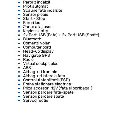
Parbriz incalzit
Pilot automat
Scaune fata incalzite
Senzor ploaie
Start - Stop
Faruri led
Jante aliaj usor
Keyless entry
2x Port USB (Fata) + 2x Port USB (Spate)
Bluetooth
Comenzi volan
Computer bord
Head-up display
Navigatie GPS
Radio
Virtual cockpit plus
ABS
Airbag-uri frontale
Airbag-uri laterala fata
Controlul stabilitatii (ESP)
Frana stationare electrica
Priza accesorii 12V (fata si portbagaj)
Senzori parcare fata-spate
Senzori parcare spate
Servodirectie