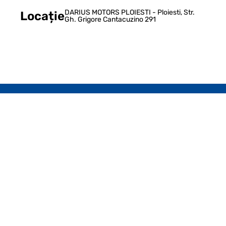
DARIUS MOTORS PLOIESTI - Ploiesti, Str.
Locație
Gh. Grigore Cantacuzino 291
Newsletter Radacini
Aboneaza-te la newsletterul Radacini!