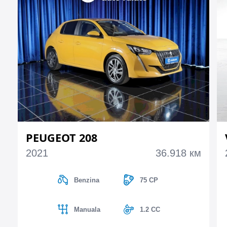
PEUGEOT 208
2021
36.918 км
Benzina
75 CP
Manuala
1.2 CC