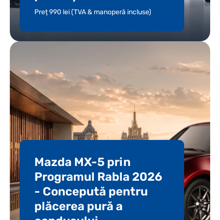
Preț 990 lei (TVA & manoperă incluse)
Mazda MX-5 prin
Programul Rabla 2026
- Concepută pentru
plăcerea pură a