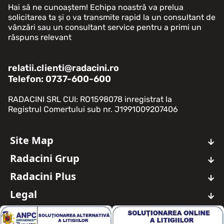
Hai să ne cunoaștem! Echipa noastră va prelua
solicitarea ta și o va transmite rapid la un consultant de
vânzări sau un consultant service pentru a primi un
răspuns relevant
relatii.clienti@radacini.ro
Telefon: 0737-600-600
RADACINI SRL CUI: RO1598078 inregistrat la
Registrul Comertului sub nr. J1991009207406
Site Map
Auto Noi
Radacini Grup
Auto Rulate
Despre Noi
Oferte Auto Noi
Radacini Plus
About Us
Oferte Auto Rulate
Ce este Radacini Plus?
Timeline
Legal
Service Auto
Dashboard
Cariera
Avantaje
Termeni si Conditii
Servicii Masina Ta
Grup
Date personale
Servicii Aditionale
Contact