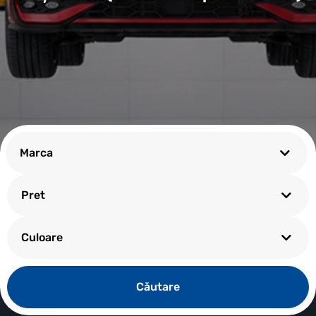
Marca
Pret
Culoare
Сăutare