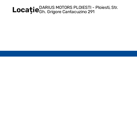
DARIUS MOTORS PLOIESTI - Ploiesti, Str.
Locație
Gh. Grigore Cantacuzino 291
Newsletter Radacini
Aboneaza-te la newsletterul Radacini!