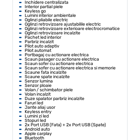
Inchidere centralizata
Interior partial piele
Keyless go
Lumini interior ambientale
Oglinzi pliabile electric
Oglinzi retrovizoare ajustabilile electric
Oglinzi retrovizoare exterioare electrocromatice
Oglinzi retrovizoare incalzite
Pachet led interior
Parbriz incalzit
Pilot auto adaptiv
Pilot automat
Portbagaj cu actionare electrica
Scaun pasager cu actionare electrica
Scaun sofer cu actionare electrica
Scaun sofer cu actionare electrica si memorie
Scaune fata incalzite
Scaune spate incalzite
Senzor lumina
Senzor ploaie
Volan / schimbator piele
Volan incalzit
Duze spalator parbriz incalzite
Faruri led
Jante aliaj usor
Keyless entry
Lumini zi led
Stopuri led
2x Port USB (Fata) + 2x Port USB (Spate)
Android auto
Apple carplay
Bluetooth