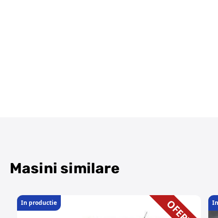
Masini similare
OFERTA
In productie
In