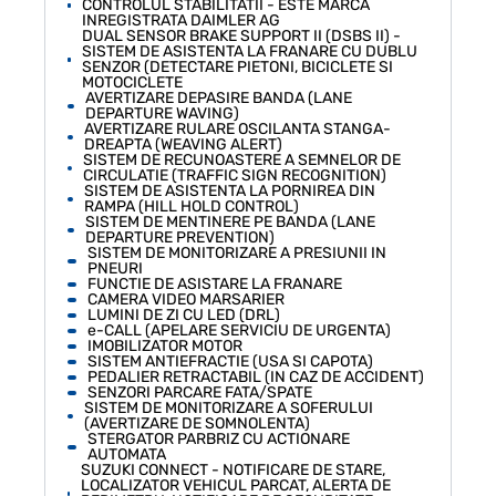
CONTROLUL STABILITATII - ESTE MARCA
INREGISTRATA DAIMLER AG
DUAL SENSOR BRAKE SUPPORT II (DSBS II) -
SISTEM DE ASISTENTA LA FRANARE CU DUBLU
SENZOR (DETECTARE PIETONI, BICICLETE SI
MOTOCICLETE
AVERTIZARE DEPASIRE BANDA (LANE
DEPARTURE WAVING)
AVERTIZARE RULARE OSCILANTA STANGA-
DREAPTA (WEAVING ALERT)
SISTEM DE RECUNOASTERE A SEMNELOR DE
CIRCULATIE (TRAFFIC SIGN RECOGNITION)
SISTEM DE ASISTENTA LA PORNIREA DIN
RAMPA (HILL HOLD CONTROL)
SISTEM DE MENTINERE PE BANDA (LANE
DEPARTURE PREVENTION)
SISTEM DE MONITORIZARE A PRESIUNII IN
PNEURI
FUNCTIE DE ASISTARE LA FRANARE
CAMERA VIDEO MARSARIER
LUMINI DE ZI CU LED (DRL)
e-CALL (APELARE SERVICIU DE URGENTA)
IMOBILIZATOR MOTOR
SISTEM ANTIEFRACTIE (USA SI CAPOTA)
PEDALIER RETRACTABIL (IN CAZ DE ACCIDENT)
SENZORI PARCARE FATA/SPATE
SISTEM DE MONITORIZARE A SOFERULUI
(AVERTIZARE DE SOMNOLENTA)
STERGATOR PARBRIZ CU ACTIONARE
AUTOMATA
SUZUKI CONNECT - NOTIFICARE DE STARE,
LOCALIZATOR VEHICUL PARCAT, ALERTA DE