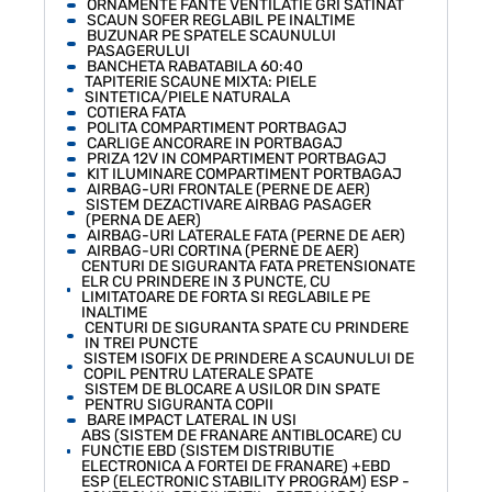
ORNAMENTE FANTE VENTILATIE GRI SATINAT
SCAUN SOFER REGLABIL PE INALTIME
BUZUNAR PE SPATELE SCAUNULUI
PASAGERULUI
BANCHETA RABATABILA 60:40
TAPITERIE SCAUNE MIXTA: PIELE
SINTETICA/PIELE NATURALA
COTIERA FATA
POLITA COMPARTIMENT PORTBAGAJ
CARLIGE ANCORARE IN PORTBAGAJ
PRIZA 12V IN COMPARTIMENT PORTBAGAJ
KIT ILUMINARE COMPARTIMENT PORTBAGAJ
AIRBAG-URI FRONTALE (PERNE DE AER)
SISTEM DEZACTIVARE AIRBAG PASAGER
(PERNA DE AER)
AIRBAG-URI LATERALE FATA (PERNE DE AER)
AIRBAG-URI CORTINA (PERNE DE AER)
CENTURI DE SIGURANTA FATA PRETENSIONATE
ELR CU PRINDERE IN 3 PUNCTE, CU
LIMITATOARE DE FORTA SI REGLABILE PE
INALTIME
CENTURI DE SIGURANTA SPATE CU PRINDERE
IN TREI PUNCTE
SISTEM ISOFIX DE PRINDERE A SCAUNULUI DE
COPIL PENTRU LATERALE SPATE
SISTEM DE BLOCARE A USILOR DIN SPATE
PENTRU SIGURANTA COPII
BARE IMPACT LATERAL IN USI
ABS (SISTEM DE FRANARE ANTIBLOCARE) CU
FUNCTIE EBD (SISTEM DISTRIBUTIE
ELECTRONICA A FORTEI DE FRANARE) +EBD
ESP (ELECTRONIC STABILITY PROGRAM) ESP -