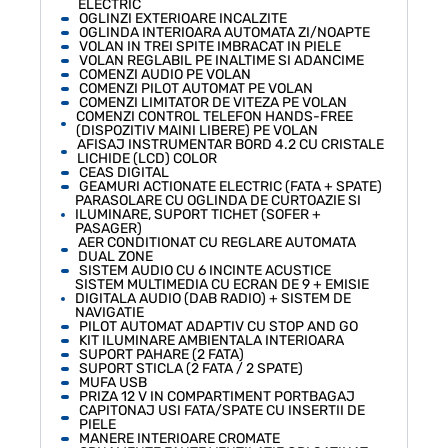
ELECTRIC
OGLINZI EXTERIOARE INCALZITE
OGLINDA INTERIOARA AUTOMATA ZI/NOAPTE
VOLAN IN TREI SPITE IMBRACAT IN PIELE
VOLAN REGLABIL PE INALTIME SI ADANCIME
COMENZI AUDIO PE VOLAN
COMENZI PILOT AUTOMAT PE VOLAN
COMENZI LIMITATOR DE VITEZA PE VOLAN
COMENZI CONTROL TELEFON HANDS-FREE
(DISPOZITIV MAINI LIBERE) PE VOLAN
AFISAJ INSTRUMENTAR BORD 4.2 CU CRISTALE
LICHIDE (LCD) COLOR
CEAS DIGITAL
GEAMURI ACTIONATE ELECTRIC (FATA + SPATE)
PARASOLARE CU OGLINDA DE CURTOAZIE SI
ILUMINARE, SUPORT TICHET (SOFER +
PASAGER)
AER CONDITIONAT CU REGLARE AUTOMATA
DUAL ZONE
SISTEM AUDIO CU 6 INCINTE ACUSTICE
SISTEM MULTIMEDIA CU ECRAN DE 9 + EMISIE
DIGITALA AUDIO (DAB RADIO) + SISTEM DE
NAVIGATIE
PILOT AUTOMAT ADAPTIV CU STOP AND GO
KIT ILUMINARE AMBIENTALA INTERIOARA
SUPORT PAHARE (2 FATA)
SUPORT STICLA (2 FATA / 2 SPATE)
MUFA USB
PRIZA 12 V IN COMPARTIMENT PORTBAGAJ
CAPITONAJ USI FATA/SPATE CU INSERTII DE
PIELE
MANERE INTERIOARE CROMATE