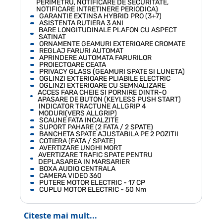
PERIMETRU, NOTIFICARE DE SECURITATE,
NOTIFICARE INTRETINERE PERIODICA)
GARANTIE EXTINSA HYBRID PRO (3+7)
ASISTENTA RUTIERA 3 ANI
BARE LONGITUDINALE PLAFON CU ASPECT
SATINAT
ORNAMENTE GEAMURI EXTERIOARE CROMATE
REGLAJ FARURI AUTOMAT
APRINDERE AUTOMATA FARURILOR
PROIECTOARE CEATA
PRIVACY GLASS (GEAMURI SPATE SI LUNETA)
OGLINZI EXTERIOARE PLIABILE ELECTRIC
OGLINZI EXTERIOARE CU SEMNALIZARE
ACCES FARA CHEIE SI PORNIRE DINTR-O
APASARE DE BUTON (KEYLESS PUSH START)
INDICATOR TRACTUNE ALLGRIP 4
MODURI(VERS ALLGRIP)
SCAUNE FATA INCALZITE
SUPORT PAHARE (2 FATA / 2 SPATE)
BANCHETA SPATE AJUSTABILA PE 2 POZITII
COTIERA (FATA / SPATE)
AVERTIZARE UNGHI MORT
AVERTIZARE TRAFIC SPATE PENTRU
DEPLASAREA IN MARSARIER
BOXA AUDIO CENTRALA
CAMERA VIDEO 360
PUTERE MOTOR ELECTRIC - 17 CP
CUPLU MOTOR ELECTRIC - 50 Nm
Citeste mai mult...