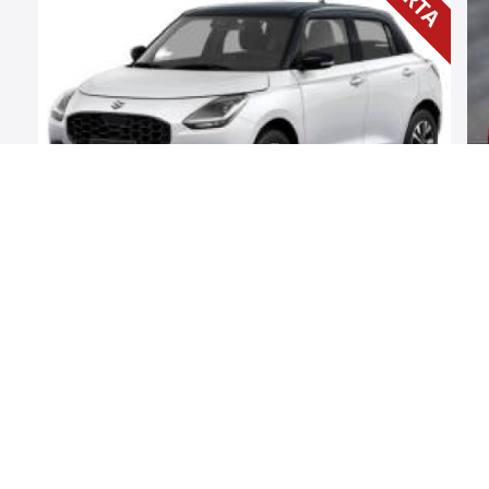
SUZUKI SWIFT 2026
PASSION
Benzina Mild Hybrid
81 CP
Automata
1.2 CC