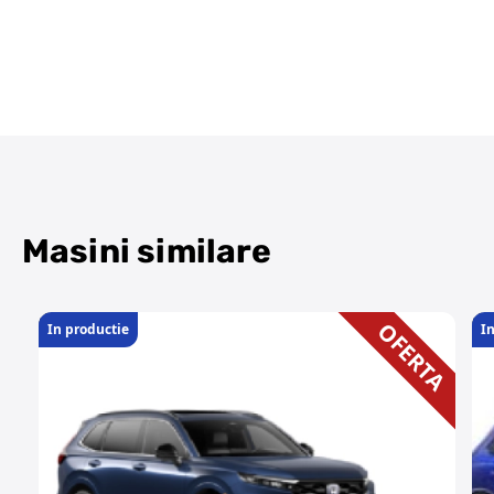
Masini similare
OFERTA
In productie
I