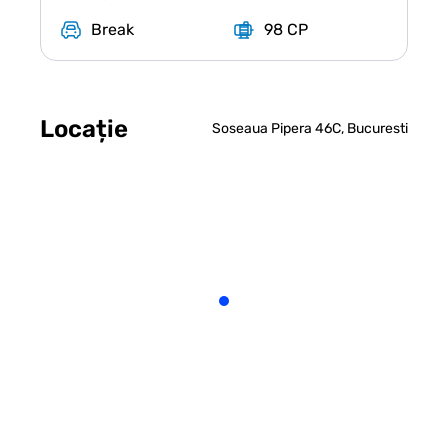
Break
98 CP
Locație
Soseaua Pipera 46C, Bucuresti