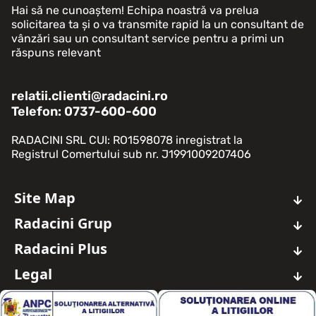
Hai să ne cunoaștem! Echipa noastră va prelua
solicitarea ta și o va transmite rapid la un consultant de
vânzări sau un consultant service pentru a primi un
răspuns relevant
relatii.clienti@radacini.ro
Telefon: 0737-600-600
RADACINI SRL CUI: RO1598078 inregistrat la
Registrul Comertului sub nr. J1991009207406
Site Map
Auto Noi
Radacini Grup
Auto Rulate
Despre Noi
Oferte Auto Noi
Radacini Plus
About Us
Oferte Auto Rulate
Ce este Radacini Plus?
Timeline
Legal
Service Auto
Dashboard
Cariera
Avantaje
Termeni si Conditii
Servicii Masina Ta
Grup
Date personale
Servicii Aditionale
Contact