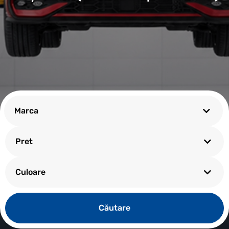
Marca
Pret
Culoare
Сăutare