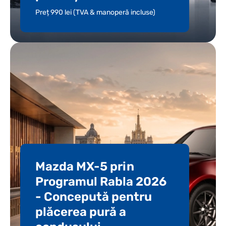
Preț 990 lei (TVA & manoperă incluse)
Mazda MX-5 prin
Programul Rabla 2026
- Concepută pentru
plăcerea pură a