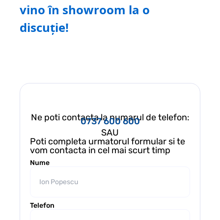
vino în showroom la o
discuție!
Ne poti contacta la numarul de telefon:
0737 600 600
SAU
Poti completa urmatorul formular si te
vom contacta in cel mai scurt timp
Nume
Telefon