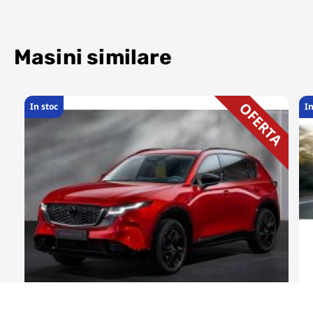
Masini similare
OFERTA
In stoc
I