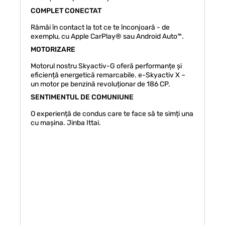
COMPLET CONECTAT
Rămâi în contact la tot ce te înconjoară - de
exemplu, cu Apple CarPlay® sau Android Auto™.
MOTORIZARE
Motorul nostru Skyactiv-G oferă performanțe și
eficiență energetică remarcabile. e-Skyactiv X –
un motor pe benzină revoluționar de 186 CP.
SENTIMENTUL DE COMUNIUNE
O experiență de condus care te face să te simți una
cu mașina. Jinba Ittai.