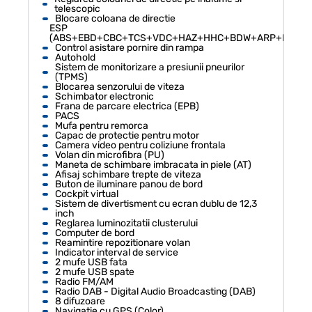
telescopic
Blocare coloana de directie
ESP
(ABS+EBD+CBC+TCS+VDC+HAZ+HHC+BDW+ARP+HDC)
Control asistare pornire din rampa
Autohold
Sistem de monitorizare a presiunii pneurilor
(TPMS)
Blocarea senzorului de viteza
Schimbator electronic
Frana de parcare electrica (EPB)
PACS
Mufa pentru remorca
Capac de protectie pentru motor
Camera video pentru coliziune frontala
Volan din microfibra (PU)
Maneta de schimbare imbracata in piele (AT)
Afisaj schimbare trepte de viteza
Buton de iluminare panou de bord
Cockpit virtual
Sistem de divertisment cu ecran dublu de 12,3
inch
Reglarea luminozitatii clusterului
Computer de bord
Reamintire repozitionare volan
Indicator interval de service
2 mufe USB fata
2 mufe USB spate
Radio FM/AM
Radio DAB - Digital Audio Broadcasting (DAB)
8 difuzoare
Navigatie cu GPS (Color)