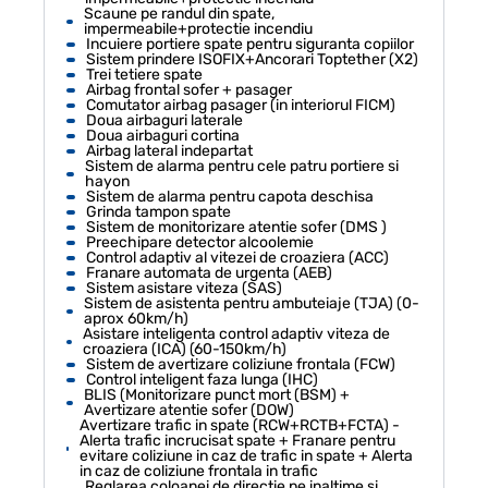
Scaune pe randul din spate,
impermeabile+protectie incendiu
Incuiere portiere spate pentru siguranta copiilor
Sistem prindere ISOFIX+Ancorari Toptether (X2)
Trei tetiere spate
Airbag frontal sofer + pasager
Comutator airbag pasager (in interiorul FICM)
Doua airbaguri laterale
Doua airbaguri cortina
Airbag lateral indepartat
Sistem de alarma pentru cele patru portiere si
hayon
Sistem de alarma pentru capota deschisa
Grinda tampon spate
Sistem de monitorizare atentie sofer (DMS )
Preechipare detector alcoolemie
Control adaptiv al vitezei de croaziera (ACC)
Franare automata de urgenta (AEB)
Sistem asistare viteza (SAS)
Sistem de asistenta pentru ambuteiaje (TJA) (0-
aprox 60km/h)
Asistare inteligenta control adaptiv viteza de
croaziera (ICA) (60-150km/h)
Sistem de avertizare coliziune frontala (FCW)
Control inteligent faza lunga (IHC)
BLIS (Monitorizare punct mort (BSM) +
Avertizare atentie sofer (DOW)
Avertizare trafic in spate (RCW+RCTB+FCTA) -
Alerta trafic incrucisat spate + Franare pentru
evitare coliziune in caz de trafic in spate + Alerta
in caz de coliziune frontala in trafic
Reglarea coloanei de directie pe inaltime si