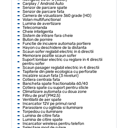
Carplay / Android Auto
Senzor de parcare spate
Senzor de parcare fata
Camera de vizualizare 360 grade (HD)
Volan multifunctional
Lumina de avertizare
Telecomanda
Cheie inteligenta
Sistem de intrare fara cheie
Buton de pornire
Functie de incuiere automata portiere
Hayon cu deschidere de la distanta
Scaun sofer reglabil electric in 6 directii
Memorare pozitie scaun sofer
Suport lombar electric cu reglare in 4 directii
pentru sofer
Scaun pasager reglabil electric in 4 directii
Tapiterie din piele ecologica cu perforatie
Incalzire scaun fata (3 niveluri)
Cotiera centrala fata
Bancheta spate fractionabila 60/40
Cotiera spate cu suport pentru sticle
Climatizare automata cu doua zone
Filtru de praf (PM2,5)
Ventilatii de aer spate
Incarcator 12V pe primul rand
Parasolare cu oglinda si iluminare
Torpedou cu iluminare
Lumina de citire fata
Lumina de citire spate
Incarcator wireless pentru telefon
Selectare mod de rulare