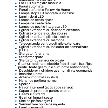
Far LED cu reglare manuala
Faruri automate
Faruri cu functie Follow Me Home
Lampa stop LED montata la inaltime
Lumini de zi LED
Lampa de ceata spate
Lampa de ceata fata
Lampa de pozitie integrata LED
Oglinzi exterioare cu actionare electrica
Oglinzi exterioare cu dezaburire
Oglinzi exterioare pliabile electric
Oglinzi exterioare cu memorie
Telecomanda pentru oglinzile exterioare
Oglinzi exterioare cu indicator de semnalizare
(LED)
Stergator fara rama
Stergator spate
Stergator cu senzor de ploaie
Geamuri actionate electric fata si spate (sus/jos
pentru toate geamurile cu functie antiprindere)
Deschidere/inchidere geamuri din telecomanda
Incalzire luneta
Antena imprimata in sticla
Maner de portiera normal
Spoiler
Hayon inteligent (activat de senzor)
Capac de protectie pentru capota
Geamuri cu tenta
Geamuri fumurii spate
Sine de plafon argintii
Semnalizare oprire de urgenta
Lumina marsarier