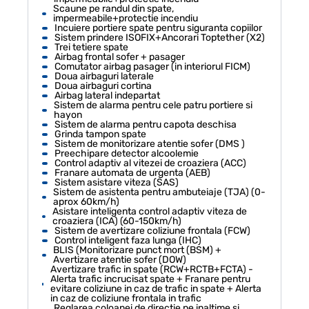
Scaune pe randul din spate,
impermeabile+protectie incendiu
Incuiere portiere spate pentru siguranta copiilor
Sistem prindere ISOFIX+Ancorari Toptether (X2)
Trei tetiere spate
Airbag frontal sofer + pasager
Comutator airbag pasager (in interiorul FICM)
Doua airbaguri laterale
Doua airbaguri cortina
Airbag lateral indepartat
Sistem de alarma pentru cele patru portiere si
hayon
Sistem de alarma pentru capota deschisa
Grinda tampon spate
Sistem de monitorizare atentie sofer (DMS )
Preechipare detector alcoolemie
Control adaptiv al vitezei de croaziera (ACC)
Franare automata de urgenta (AEB)
Sistem asistare viteza (SAS)
Sistem de asistenta pentru ambuteiaje (TJA) (0-
aprox 60km/h)
Asistare inteligenta control adaptiv viteza de
croaziera (ICA) (60-150km/h)
Sistem de avertizare coliziune frontala (FCW)
Control inteligent faza lunga (IHC)
BLIS (Monitorizare punct mort (BSM) +
Avertizare atentie sofer (DOW)
Avertizare trafic in spate (RCW+RCTB+FCTA) -
Alerta trafic incrucisat spate + Franare pentru
evitare coliziune in caz de trafic in spate + Alerta
in caz de coliziune frontala in trafic
Reglarea coloanei de directie pe inaltime si