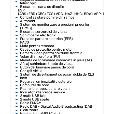
telescopic
Blocare coloana de directie
ESP
(ABS+EBD+CBC+TCS+VDC+HAZ+HHC+BDW+ARP+HDC)
Control asistare pornire din rampa
Autohold
Sistem de monitorizare a presiunii pneurilor
(TPMS)
Blocarea senzorului de viteza
Schimbator electronic
Frana de parcare electrica (EPB)
PACS
Mufa pentru remorca
Capac de protectie pentru motor
Camera video pentru coliziune frontala
Volan din microfibra (PU)
Maneta de schimbare imbracata in piele (AT)
Afisaj schimbare trepte de viteza
Buton de iluminare panou de bord
Cockpit virtual
Sistem de divertisment cu ecran dublu de 12,3
inch
Reglarea luminozitatii clusterului
Computer de bord
Reamintire repozitionare volan
Indicator interval de service
2 mufe USB fata
2 mufe USB spate
Radio FM/AM
Radio DAB - Digital Audio Broadcasting (DAB)
8 difuzoare
Navigatie cu GPS (Color)