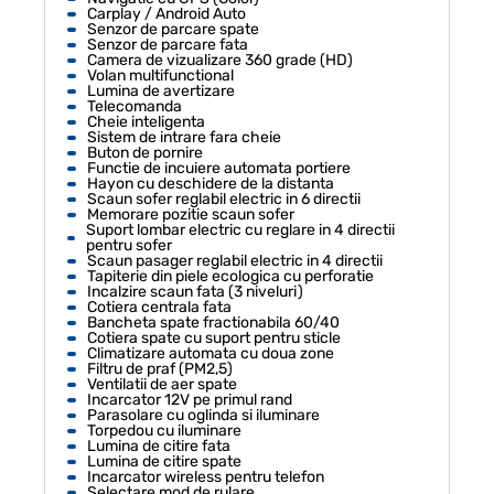
Carplay / Android Auto
Senzor de parcare spate
Senzor de parcare fata
Camera de vizualizare 360 grade (HD)
Volan multifunctional
Lumina de avertizare
Telecomanda
Cheie inteligenta
Sistem de intrare fara cheie
Buton de pornire
Functie de incuiere automata portiere
Hayon cu deschidere de la distanta
Scaun sofer reglabil electric in 6 directii
Memorare pozitie scaun sofer
Suport lombar electric cu reglare in 4 directii
pentru sofer
Scaun pasager reglabil electric in 4 directii
Tapiterie din piele ecologica cu perforatie
Incalzire scaun fata (3 niveluri)
Cotiera centrala fata
Bancheta spate fractionabila 60/40
Cotiera spate cu suport pentru sticle
Climatizare automata cu doua zone
Filtru de praf (PM2,5)
Ventilatii de aer spate
Incarcator 12V pe primul rand
Parasolare cu oglinda si iluminare
Torpedou cu iluminare
Lumina de citire fata
Lumina de citire spate
Incarcator wireless pentru telefon
Selectare mod de rulare