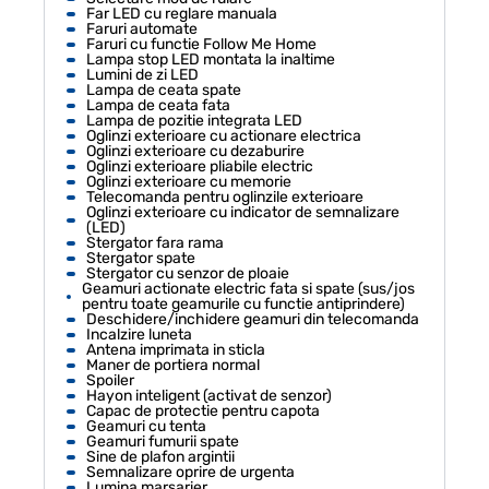
Far LED cu reglare manuala
Faruri automate
Faruri cu functie Follow Me Home
Lampa stop LED montata la inaltime
Lumini de zi LED
Lampa de ceata spate
Lampa de ceata fata
Lampa de pozitie integrata LED
Oglinzi exterioare cu actionare electrica
Oglinzi exterioare cu dezaburire
Oglinzi exterioare pliabile electric
Oglinzi exterioare cu memorie
Telecomanda pentru oglinzile exterioare
Oglinzi exterioare cu indicator de semnalizare
(LED)
Stergator fara rama
Stergator spate
Stergator cu senzor de ploaie
Geamuri actionate electric fata si spate (sus/jos
pentru toate geamurile cu functie antiprindere)
Deschidere/inchidere geamuri din telecomanda
Incalzire luneta
Antena imprimata in sticla
Maner de portiera normal
Spoiler
Hayon inteligent (activat de senzor)
Capac de protectie pentru capota
Geamuri cu tenta
Geamuri fumurii spate
Sine de plafon argintii
Semnalizare oprire de urgenta
Lumina marsarier