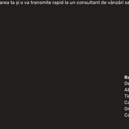
area ta și o va transmite rapid la un consultant de vânzări 
o
R
D
A
Ti
Ca
G
C