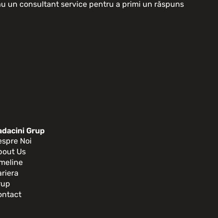
sau un consultant service pentru a primi un răspuns
adacini Grup
espre Noi
bout Us
meline
riera
rup
ontact