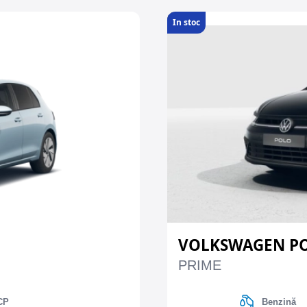
In stoc
VOLKSWAGEN P
PRIME
CP
Benzină