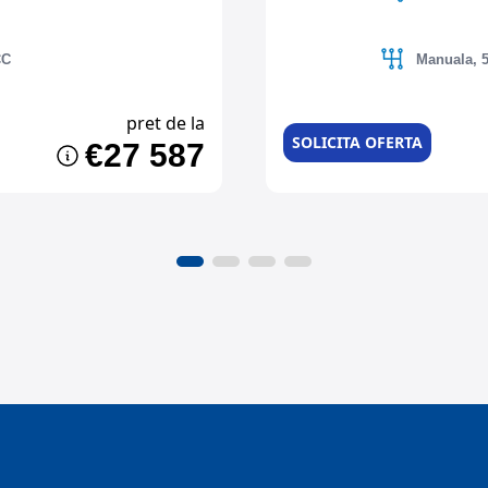
CC
Manuala, 5
pret de la
SOLICITA OFERTA
€27 587