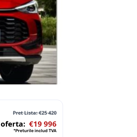
Pret Lista: €25 420
 oferta:
€19 996
*Preturile includ TVA