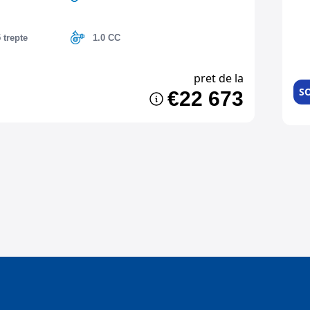
 trepte
1.0 CC
pret de la
SO
€22 673