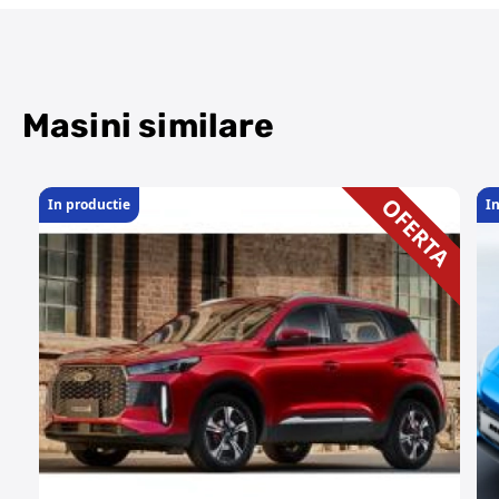
Masini similare
OFERTA
In productie
In