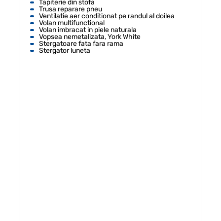
Tapiterie din stofa
Trusa reparare pneu
Ventilatie aer conditionat pe randul al doilea
Volan multifunctional
Volan imbracat in piele naturala
Vopsea nemetalizata, York White
Stergatoare fata fara rama
Stergator luneta