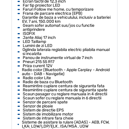
Ecran tactil de 12,3 inch
Far tip proiector LED
Faruri Follow me home, cu temporizare
Frana de parcare electrica (EPB)
Garantie de baza a vehiculului, inclusiv a bateriei
EV, 7 ani, 150.000 km
Geam sofer automat sus/jos cu functie
antiprindere
ISOFIX
Jante Aliaj 17 inch
LED Taillamp
Lumini de zi LED
Oglinda laterala reglabila electric pliabila manual
si incalzita
Panou de instrumente virtual de 7 inch
Pneuri 215 55 R17
Priza curent 12V
Radio color (Bluetooth - Apple Carplay - Android
auto - DAB - Navigatie)
Radio color Lite
Radio de baza cu Bluetooth
Reamintire cuplare centura de siguranta fata
Reamintire cuplare centura de siguranta spate
Scaun pasager cu reglare manuala in 4 directii
Scaun sofer cu reglare manuala in 6 directii
Senzor de parcare spate
Senzor de ploaie
Sistem de directie EPS
Sistem de imobilizare motor
Sistem de intrare fara cheie
Sisteme de asistare la rulare (ADAS) - AEB, FCW,
LKA: LDW/LDP/ELK , ISA/MSA , UDW