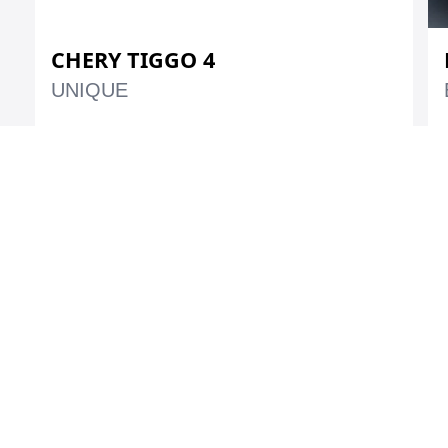
CHERY TIGGO 4
UNIQUE
Benzina Strong
163 CP
Hybrid
Automata
1.5 CC
TVA Inclus
SOLICITA OFERTA
€24 489
€22 489