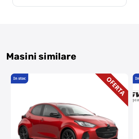
Masini similare
OFERTA
In stoc
In