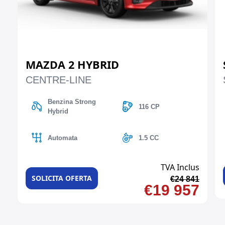
MAZDA 2 HYBRID
CENTRE-LINE
Benzina Strong
116 CP
Hybrid
Automata
1.5 CC
TVA Inclus
SOLICITA OFERTA
€24 841
€19 957