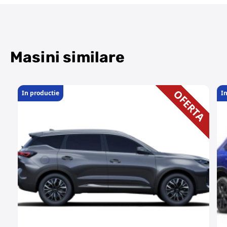
Masini similare
OFERTA
In productie
I