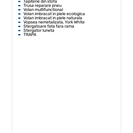
Tapiterie din stofa
Trusa reparare pneu
Volan multifunctional
Volan imbracat in piele ecologica
Volan imbracat in piele naturala
Vopsea nemetalizata, York White
Stergatoare fata fara rama
Stergator luneta
TRAPA