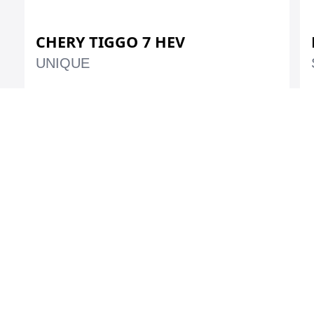
CHERY TIGGO 7 HEV
UNIQUE
Benzina Strong
220 CP
Hybrid
Automata
1.5 CC
TVA Inclus
SOLICITA OFERTA
€31 591
€29 591