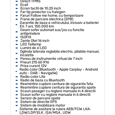
Direct TPMS
Ecall
Ecran tactil de 10,25 inch
Far tip proiector cu halogen
Faruri Follow me home, cu temporizare
Frana de parcare electrica (EPB)
Garantie de baza a vehiculului, inclusiv a bateriei
EV, 7 ani, 150.000 km
Geam sofer automat sus/jos cu functie
antiprindere
ISOFIX
Jante Otel 16 inch
LED Taillamp
Lumini de zi LED
Oglinda laterala reglabila electric, pliabila manual,
incalzita
Panou de instrumente virtual de 7 inch
Pneuri 215 60 R16
Priza curent 12V
Radio color (Bluetooth - Apple Carplay - Android
auto - DAB - Navigatie)
Radio color Lite
Radio de baza cu Bluetooth
Reamintire cuplare centura de siguranta fata
Reamintire cuplare centura de siguranta spate
Scaun pasager cu reglare manuala in 4 directii
Scaun sofer cu reglare manuala in 6 directii
Senzor de parcare spate
Sistem de directie EPS
Sistem de imobilizare motor
Sisteme de asistare la rulare AEB/FCW, LKA:
LDW/LDP/ELK , ISA/MSA , UDW