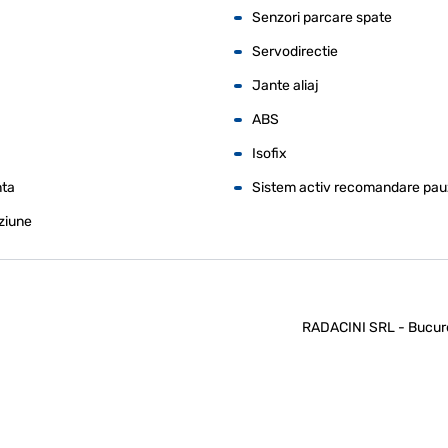
Senzori parcare spate
Servodirectie
Jante aliaj
ABS
Isofix
nta
Sistem activ recomandare pau
ziune
RADACINI SRL - Bucures