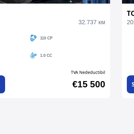
T
32.737 км
20
110 CP
1.0 CC
TVA Nedeductibil
€15 500
A