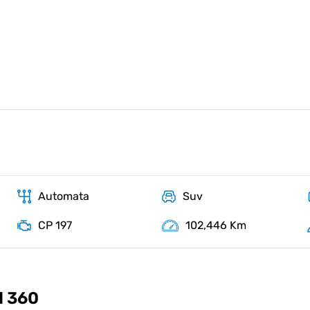
Automata
Suv
CP 197
102,446 Km
d 360