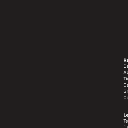
o
R
D
A
Ti
Ca
G
C
L
Te
D