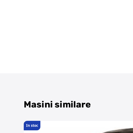
Masini similare
In stoc