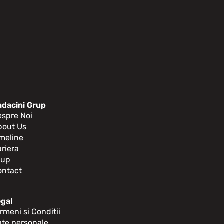
adacini Grup
espre Noi
bout Us
meline
riera
rup
ontact
egal
rmeni si Conditii
ate personale