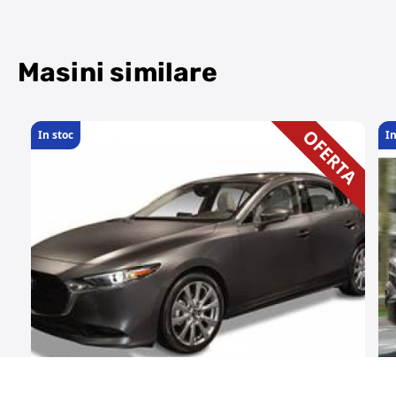
Masini similare
OFERTA
In stoc
In