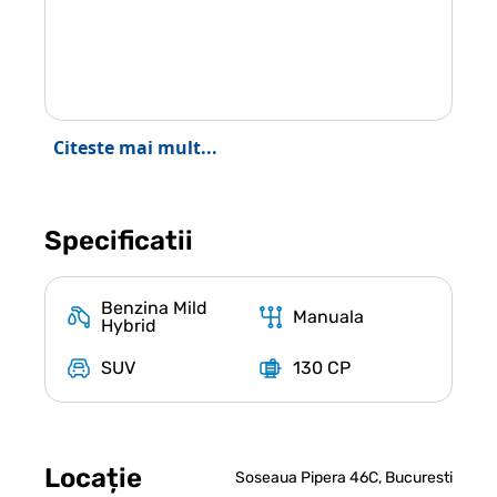
Citeste mai mult...
Specificatii
Benzina Mild
Manuala
Hybrid
SUV
130 CP
Locație
Soseaua Pipera 46C, Bucuresti