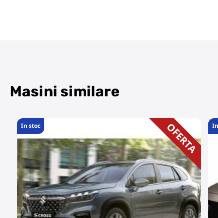
Masini similare
OFERTA
In stoc
In